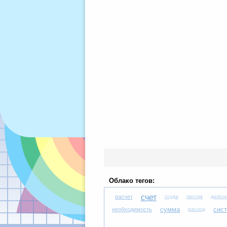
Облако тегов:
счет
расчет
ссуда
пассив
депоз
сумма
сис
необходимость
расход