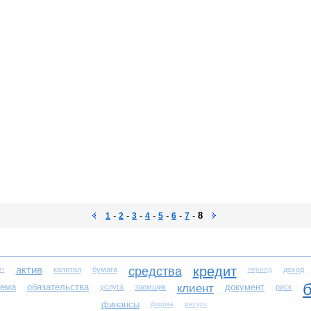
-
-
-
-
-
-
-
8
1
2
3
4
5
6
7
актив
кредит
средства
ит
капитал
бумага
период
доход
тема
обязательства
клиент
документ
услуга
заемщик
риск
финансы
форма
ресурс