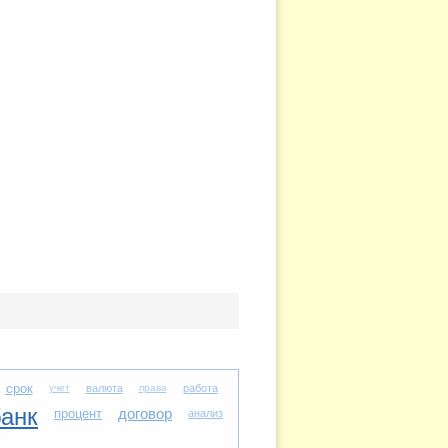
срок
учет
валюта
права
работа
банк
договор
процент
анализ