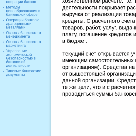
хозяйственном расчете, т.е. 
операции банков
деятельности покрывает рас
Методы
ценообразования в
выручка от реализации товар
банковской сфере
кредиты. С расчетного счет
Операции банков с
драгоценными
товаров, работ, услуг, выда
металлами
Основы банковского
плату, погашение кредитов 
менеджмента
в бюджет.
Основы банковского
маркетинга
Управление
Текущий счет открывается у
экономической
безопасностью в
имеющим самостоятельных 
банковской
деятельности
организациям). Средства на 
Типовые банковские
от вышестоящей организаци
документы
данной организации. Средст
те же цели, что и с расчетно
проводиться суммы банковск