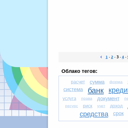
-
-
3
-
-
1
2
4
Облако тегов:
сумма
расчет
форма
система
банк
креди
документ
услуга
права
п
ресурс
риск
учет
доход
средства
срок