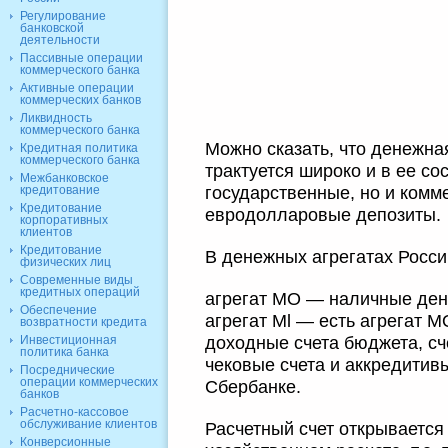
Регулирование
банковской
деятельности
Пассивные операции
коммерческого банка
Активные операции
коммерческих банков
Ликвидность
коммерческого банка
Можно сказать, что денежна
Кредитная политика
коммерческого банка
трактуется широко и в ее со
Межбанковское
государственные, но и комм
кредитование
Кредитование
евродолларовые депозиты.
корпоративных
клиентов
Кредитование
В денежных агрегатах Росс
физических лиц
Современные виды
кредитных операций
агрегат МО — наличные ден
Обеспечение
агрегат Ml — есть агрегат М
возвратности кредита
доходные счета бюджета, сч
Инвестиционная
политика банка
чековые счета и аккредитив
Посреднические
операции коммерческих
Сбербанке.
банков
Расчетно-кассовое
обслуживание клиентов
Расчетный счет открывается
Конверсионные