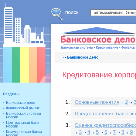
ПОИСК:
Банковское дело
Кредитование корпо
Разделы:
Основные понятия
2
Банковское дело
Финансовый рынок
Предоставление банковск
Банковская система
России
Центральный банк
Оценка кредитоспособно
России
3
4
5
6
7
8
9
Коммерческие банки
России