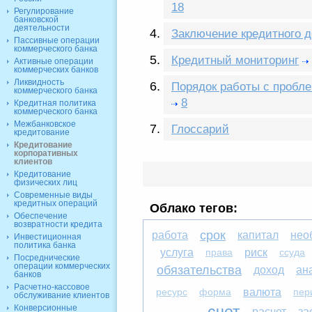
18
Регулирование
банковской
деятельности
Заключение кредитного д
Пассивные операции
коммерческого банка
Кредитный мониторинг
Активные операции
коммерческих банков
Ликвидность
Порядок работы с пробл
коммерческого банка
8
Кредитная политика
коммерческого банка
Межбанковское
Глоссарий
кредитование
Кредитование
корпоративных
клиентов
Кредитование
физических лиц
Современные виды
кредитных операций
Облако тегов:
Обеспечение
возвратности кредита
срок
работа
капитал
нео
Инвестиционная
политика банка
услуга
права
риск
ссуда
Посреднические
операции коммерческих
обязательства
доход
ан
банков
Расчетно-кассовое
ресурс
форма
валюта
пер
обслуживание клиентов
Конверсионные
расчет
за