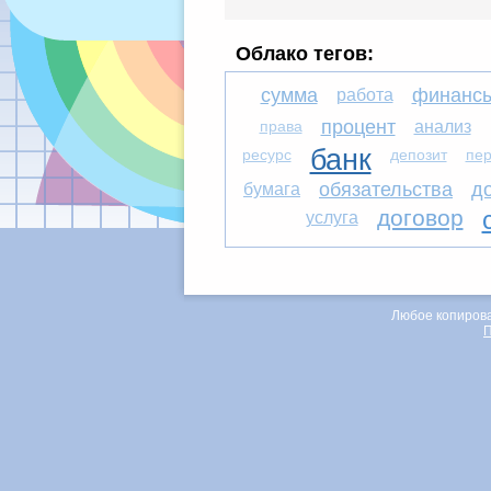
Облако тегов:
сумма
финанс
работа
процент
права
анализ
банк
ресурс
депозит
пе
обязательства
д
бумага
договор
услуга
Любое копирова
П