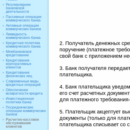
Регулирование
банковской
деятельности
Пассивные операции
коммерческого банка
Активные операции
коммерческих банков
Ликвидность
коммерческого банка
2. Получатель денежных сре
Кредитная политика
коммерческого банка
поручение (платежное требо
Межбанковское
свой банк с приложением н
кредитование
Кредитование
корпоративных
3. Банк получателя передае
клиентов
Кредитование
плательщика.
физических лиц
Современные виды
кредитных операций
4. Банк плательщика уведо
Обеспечение
его счет расчетных документ
возвратности кредита
для платежного требования-
Инвестиционная
политика банка
Посреднические
5. Плательщик акцептует вы
операции коммерческих
банков
документы (только для плат
Расчетно-кассовое
обслуживание
плательщика списывает со с
клиентов