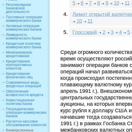
5
6
7
8
9
10
11
Регулирование
банковской
деятельности
Лимит открытой валютно
Пассивные операции
10
11
коммерческого банка
Активные операции
коммерческих банков
Глоссарий
2
3
4
5
Ликвидность
коммерческого банка
Кредитная политика
коммерческого банка
Среди огромного количества
Межбанковское
кредитование
время осуществляют российс
Кредитование
занимают операции банков 
корпоративных
клиентов
операций начал развиваться 
Кредитование
когда происходил постепенн
физических лиц
Современные виды
плавающему валютному курсу
кредитных операций
апрель 1991 г.). Внешэконо
Обеспечение
возвратности кредита
центральных государственн
Инвестиционная
аукционы, на которых вперв
политика банка
Посреднические
курс рубля к доллару США и
операции коммерческих
начавшие тогда создаваться
банков
Расчетно-кассовое
1991 г.) в рамках Госбанка
обслуживание клиентов
межбанковских валютных оп
Конверсионные