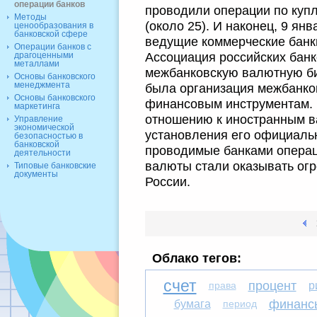
операции банков
проводили операции по куп
Методы
(около 25). И наконец, 9 ян
ценообразования в
банковской сфере
ведущие коммерческие банк
Операции банков с
Ассоциация российских бан
драгоценными
металлами
межбанковскую валютную би
Основы банковского
менеджмента
была организация межбанков
Основы банковского
финансовым инструментам. 
маркетинга
отношению к иностранным 
Управление
экономической
установления его официаль
безопасностью в
банковской
проводимые банками операц
деятельности
валюты стали оказывать ог
Типовые банковские
документы
России.
Облако тегов:
счет
процент
права
р
финанс
бумага
период