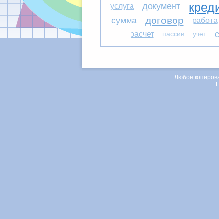
документ
кред
услуга
договор
сумма
работа
с
расчет
пассив
учет
Любое копирова
П