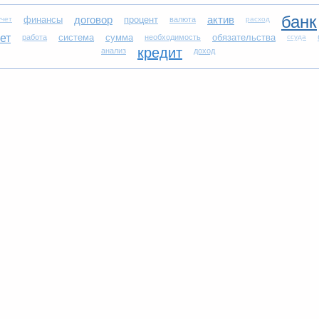
банк
договор
актив
финансы
процент
учет
валюта
расход
ет
система
сумма
обязательства
работа
необходимость
ссуда
кредит
анализ
доход