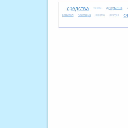
средства
документ
права
сч
капитал
заемщик
форма
ресурс