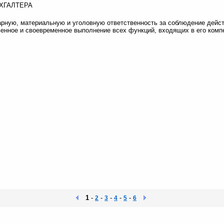
УХГАЛТЕРА
нарную, материальную и уголовную ответственность за соблюдение дей
венное и своевременное выполнение всех функций, входящих в его компе
1
-
-
-
-
-
2
3
4
5
6