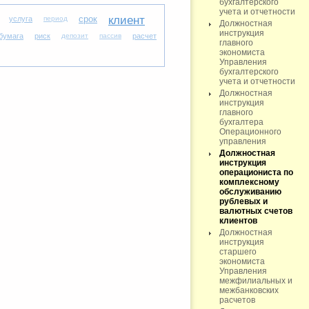
бухгалтерского
учета и отчетности
срок
клиент
услуга
период
Должностная
инструкция
бумага
риск
депозит
пассив
расчет
главного
экономиста
Управления
бухгалтерского
учета и отчетности
Должностная
инструкция
главного
бухгалтера
Операционного
управления
Должностная
инструкция
операциониста по
комплексному
обслуживанию
рублевых и
валютных счетов
клиентов
Должностная
инструкция
старшего
экономиста
Управления
межфилиальных и
межбанковских
расчетов