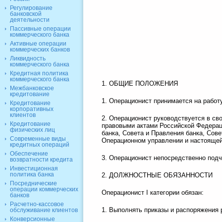
Регулирование
банковской
деятельности
Пассивные операции
коммерческого банка
Активные операции
коммерческих банков
Ликвидность
коммерческого банка
Кредитная политика
коммерческого банка
1. ОБЩИЕ ПОЛОЖЕНИЯ
Межбанковское
кредитование
1. Операционист принимается на работу
Кредитование
корпоративных
клиентов
2. Операционист руководствуется в св
Кредитование
правовыми актами Российской Федерац
физических лиц
банка, Совета и Правления банка, Со
Современные виды
Операционном управлении и настоящей
кредитных операций
Обеспечение
3. Операционист непосредственно подч
возвратности кредита
Инвестиционная
политика банка
2. ДОЛЖНОСТНЫЕ ОБЯЗАННОСТИ
Посреднические
операции коммерческих
Операционист I категории обязан:
банков
Расчетно-кассовое
1. Выполнять приказы и распоряжения 
обслуживание клиентов
Конверсионные