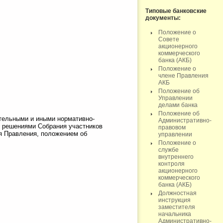
Типовые банковские
документы:
Положение о
Совете
акционерного
коммерческого
банка (АКБ)
Положение о
члене Правления
АКБ
Положение об
Управлении
делами банка
Положение об
ательными и иными нормативно-
Административно-
, решениями Собрания участников
правовом
я Правления, положением об
управлении
Положение о
службе
внутреннего
контроля
акционерного
коммерческого
банка (АКБ)
Должностная
инструкция
заместителя
начальника
Административно-