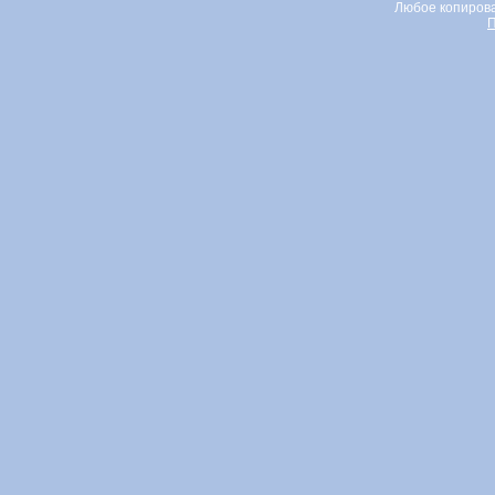
Любое копирова
П