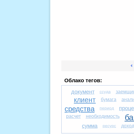
Облако тегов:
документ
ссуда
заемщи
клиент
бумага
анал
средства
проце
период
ба
расчет
необходимость
сумма
ресурс
дохо