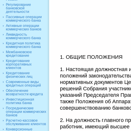
Регулирование
банковской
деятельности
Пассивные операции
коммерческого банка
Активные операции
коммерческих банков
Ликвидность
коммерческого банка
Кредитная политика
коммерческого банка
Межбанковское
кредитование
1. ОБЩИЕ ПОЛОЖЕНИЯ
Кредитование
корпоративных
клиентов
1. Настоящая должностная и
Кредитование
положений законодательств
физических лиц
нормативных документов Цен
Современные виды
кредитных операций
решений Собрания участнико
Обеспечение
указаний Председателя Прав
возвратности кредита
Инвестиционная
также Положения об Аппара
политика банка
совершенствованию банковс
Посреднические
операции коммерческих
банков
2. На должность главного п
Расчетно-кассовое
обслуживание клиентов
работник, имеющий высшее 
Конверсионные