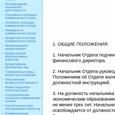
Регулирование
банковской
деятельности
Пассивные операции
коммерческого банка
Активные операции
коммерческих банков
Ликвидность
коммерческого банка
Кредитная политика
коммерческого банка
1. ОБЩИЕ ПОЛОЖЕНИЯ
Межбанковское
кредитование
Кредитование
1. Начальник Отдела подчи
корпоративных
клиентов
финансового директора.
Кредитование
физических лиц
2. Начальник Отдела руково
Современные виды
кредитных операций
Положением об Отделе вал
Обеспечение
должностной инструкцией.
возвратности кредита
Инвестиционная
политика банка
3. На должность начальник
Посреднические
операции коммерческих
экономическим образование
банков
не менее трех лет. Начальн
Расчетно-кассовое
обслуживание клиентов
освобождается от должност
Конверсионные