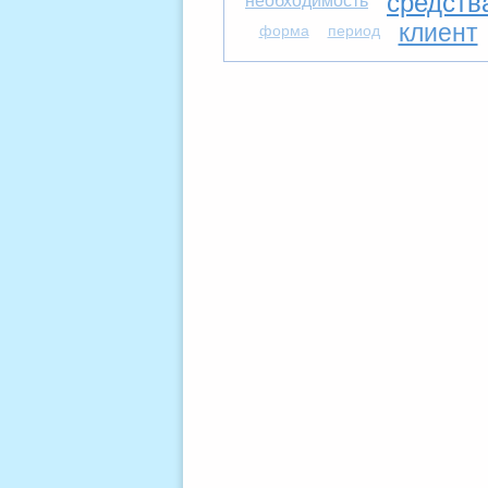
средств
необходимость
клиент
форма
период