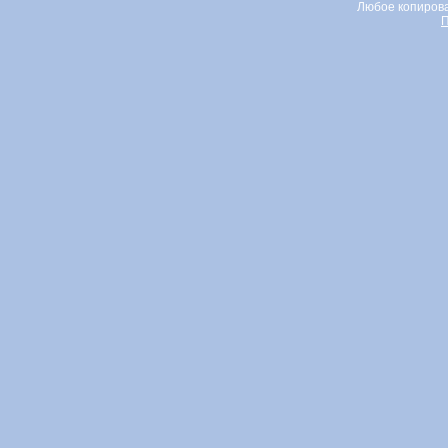
Любое копирова
П