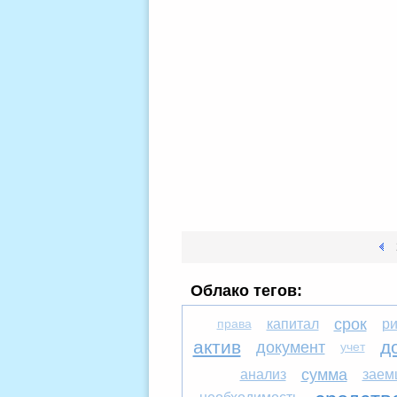
Облако тегов:
срок
права
капитал
ри
актив
д
документ
учет
сумма
анализ
заем