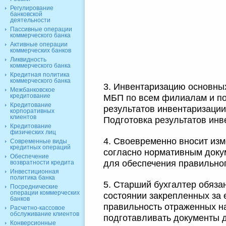
Регулирование
банковской
деятельности
Пассивные операции
коммерческого банка
Активные операции
коммерческих банков
Ликвидность
коммерческого банка
Кредитная политика
коммерческого банка
3. Инвентаризацию основных
Межбанковское
кредитование
МБП по всем филиалам и п
Кредитование
результатов инвентаризации
корпоративных
клиентов
Подготовка результатов инв
Кредитование
физических лиц
4. Своевременно вносит из
Современные виды
кредитных операций
согласно нормативным доку
Обеспечение
для обеспечения правильно
возвратности кредита
Инвестиционная
политика банка
5. Старший бухгалтер обяз
Посреднические
операции коммерческих
состоянии закрепленных за е
банков
правильность отраженных н
Расчетно-кассовое
обслуживание клиентов
подготавливать документы
Конверсионные