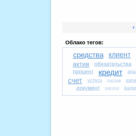
Облако тегов:
клиент
средства
актив
обязательства
процент
кредит
ана
счет
услуга
пассив
кап
документ
расход
валю