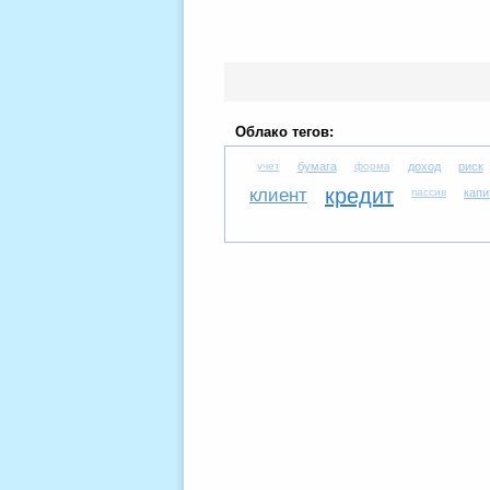
Облако тегов:
учет
бумага
форма
доход
риск
кредит
клиент
пассив
капи