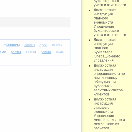
бухгалтерского
учета и отчетности
Должностная
инструкция
главного
экономиста
Управления
бухгалтерского
учета и отчетности
Должностная
инструкция
финансы
срок
анализ
ресурс
главного
ема
расчет
расход
работа
ссуда
бухгалтера
Операционного
управления
Должностная
инструкция
операциониста по
комплексному
обслуживанию
рублевых и
валютных счетов
клиентов
Должностная
инструкция
старшего
экономиста
Управления
межфилиальных и
межбанковских
расчетов