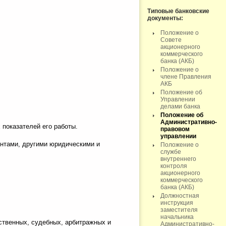
Типовые банковские
документы:
Положение о
Совете
акционерного
коммерческого
банка (АКБ)
Положение о
члене Правления
АКБ
Положение об
Управлении
делами банка
Положение об
Административно-
показателей его работы.
правовом
управлении
ентами, другими юридическими и
Положение о
службе
внутреннего
контроля
акционерного
коммерческого
банка (АКБ)
Должностная
инструкция
заместителя
начальника
рственных, судебных, арбитражных и
Административно-