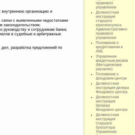
правового
управления
х внутреннюю организацию и
Должностная
инструкция
в связи с выявленными недостатками
старшего
м законодательством;
юрисконсульта
о руководству и сотрудникам банка;
Административно-
правового
иалов в судебные и арбитражные
управления
Положение о
кредитовании в
 дел, разработка предложений по
АКБ
Управление
кредитным риском
(Методические
указания)
Положение о
фондовом центре
Должностная
инструкция дилера
Фондового центра
Должностная
инструкция
брокера
Фондового центра
Должностная
инструкция
старшего
бухгалтера
Управления