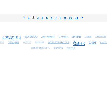
-
2
-
-
-
-
-
-
-
-
-
1
3
4
5
6
7
8
9
10
11
договор
актив
средства
документ
сумма
права
заемщик
банк
процент
обязательства
счет
сист
тал
услуга
депозит
необходимость
валюта
период