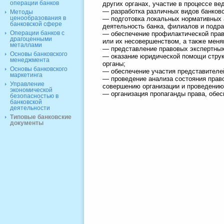
операции банков
других органах, участие в процессе в
— разработка различных видов банковс
Методы
ценообразования в
— подготовка локальных нормативных а
банковской сфере
деятельность банка, филиалов и подр
Операции банков с
— обеспечение профилактической право
драгоценными
или их несовершенством, а также мен
металлами
— представление правовых экспертных 
Основы банковского
— оказание юридической помощи струк
менеджмента
органы;
Основы банковского
— обеспечение участия представителей
маркетинга
— проведение анализа состояния право
Управление
совершению организации и проведению 
экономической
— организация пропаганды права, обес
безопасностью в
банковской
деятельности
Типовые банковские
документы