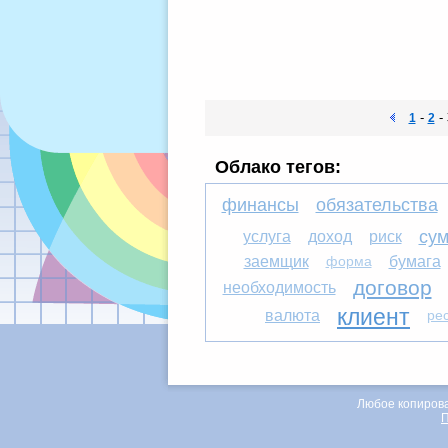
-
-
1
2
Облако тегов:
финансы
обязательства
су
услуга
доход
риск
заемщик
форма
бумага
договор
необходимость
клиент
валюта
ре
Любое копирова
П