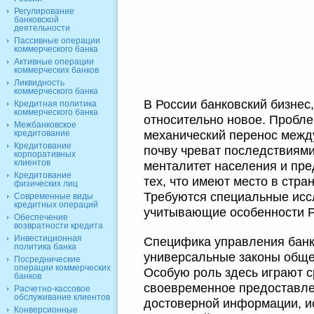
Регулирование
банковской
деятельности
Пассивные операции
коммерческого банка
Активные операции
коммерческих банков
Ликвидность
коммерческого банка
В России банковский бизнес,
Кредитная политика
коммерческого банка
относительно новое. Пробле
Межбанковское
механический перенос межд
кредитование
Кредитование
почву чреват последствиями
корпоративных
клиентов
менталитет населения и пр
Кредитование
тех, что имеют место в стра
физических лиц
Требуются специальные исс
Современные виды
кредитных операций
учитывающие особенности Р
Обеспечение
возвратности кредита
Инвестиционная
Специфика управления банк
политика банка
универсальные законы общег
Посреднические
операции коммерческих
Особую роль здесь играют 
банков
своевременное предоставле
Расчетно-кассовое
обслуживание клиентов
достоверной информации, и
Конверсионные